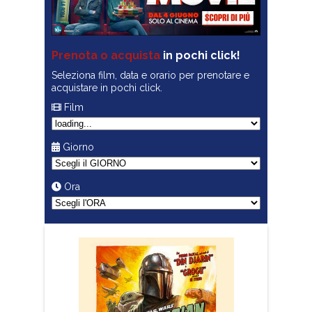
Prenota o acquista
in pochi click!
Seleziona film, data e orario per prenotare e
acquistare in pochi click.
Film
Giorno
Ora