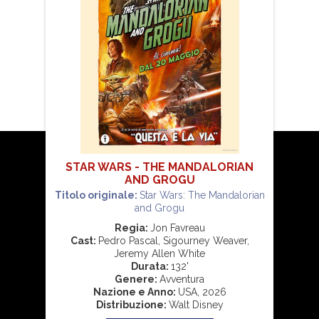
STAR WARS - THE MANDALORIAN
AND GROGU
Titolo originale:
Star Wars: The Mandalorian
and Grogu
Regia:
Jon Favreau
Cast:
Pedro Pascal, Sigourney Weaver,
Jeremy Allen White
Durata:
132'
Genere:
Avventura
Nazione e Anno:
USA, 2026
Distribuzione:
Walt Disney