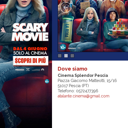
Dove siamo
Cinema Splendor Pescia
Piazza Giacomo Matteotti, 15/16
51017 Pescia (PT)
Telefono: 0572477396
atalante.cinema@gmail.com