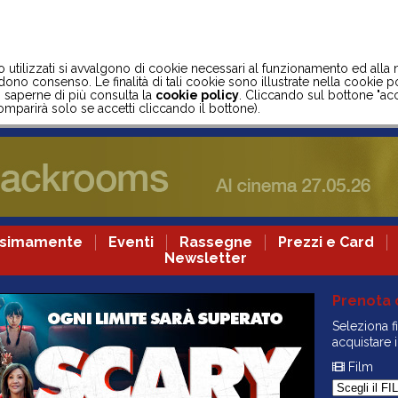
to utilizzati si avvalgono di cookie necessari al funzionamento ed alla
ono consenso. Le finalità di tali cookie sono illustrate nella cookie po
oi saperne di più consulta la
cookie policy
. Cliccando sul bottone "acc
mparirà solo se accetti cliccando il bottone).
ssimamente
Eventi
Rassegne
Prezzi e Card
Newsletter
Prenota 
Seleziona f
acquistare i
Film