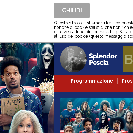
CHIUDI
Questo sito o gli strumenti terzi da ques
nonché di cookie statistici che non richied
di terze parti per fini di marketing. Se vu
all'uso dei cookie (questo messaggio sco
Programmazione
Pro