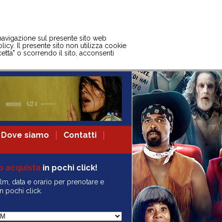
 navigazione sul presente sito web
licy. Il presente sito non utilizza cookie
etta" o scorrendo il sito, acconsenti
Dove siamo
Contatti
o acquista
in pochi click!
ilm, data e orario per prenotare e
n pochi click.